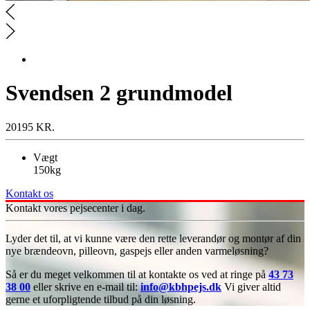
Svendsen 2 grundmodel
20195 KR.
Vægt
150kg
Kontakt os
Kontakt vores pejsecenter i dag.
Lyder det til, at vi kunne være den rette leverandør og montør af din
nye brændeovn, pilleovn, gaspejs eller anden varmeløsning?
Så er du meget velkommen til at kontakte os ved at ringe på
43 73
38 00
eller skrive en e-mail til:
info@kbhpejs.dk
Vi giver altid
gerne et uforpligtende tilbud på din løsning.