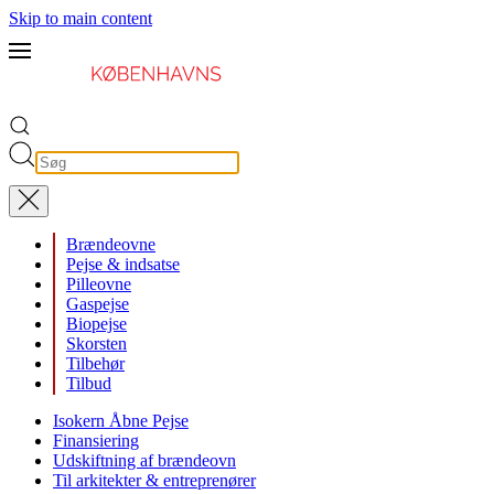
Skip to main content
Brændeovne
Pejse & indsatse
Pilleovne
Gaspejse
Biopejse
Skorsten
Tilbehør
Tilbud
Isokern Åbne Pejse
Finansiering
Udskiftning af brændeovn
Til arkitekter & entreprenører