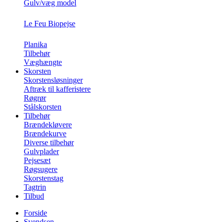
Gulv/væg model
Le Feu Biopejse
Planika
Tilbehør
Væghængte
Skorsten
Skorstensløsninger
Aftræk til kafferistere
Røgrør
Stålskorsten
Tilbehør
Brændekløvere
Brændekurve
Diverse tilbehør
Gulvplader
Pejsesæt
Røgsugere
Skorstenstag
Tagtrin
Tilbud
Forside
Svendsen