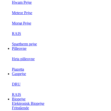
Hwam Pejse
Meteor Pejse
Morsø Pejse
RAIS
Spartherm pejse
Pilleovne
Heta pilleovne
Piazetta
Gaspejse
DRU
RAIS
Biopejse
Elektronisk Biopejse
Fritstående