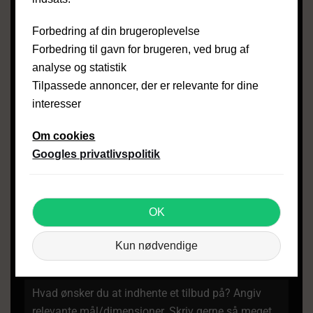
EMAIL
*
Forbedring af din brugeroplevelse
Forbedring til gavn for brugeren, ved brug af
ADRESSE
*
analyse og statistik
Tilpassede annoncer, der er relevante for dine
interesser
POSTNUMMER & BY
*
Om cookies
Googles privatlivspolitik
UPLOAD BILLEDE(R)
OK
Den samlede størrelse på billeder må ikke
overstige 5 mb.
Kun nødvendige
BESKED
*