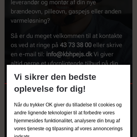
leverandør og montør af din nye
brændeovn, pilleovn, gaspejs eller anden
varmeløsning?
Så er du meget velkommen til at kontakte
os ved at ringe på
43 73 38 00
eller skrive
en e-mail til:
info@kbhpejs.dk
Vi giver
altid gerne et uforpligtende tilbud på din
løsning.
Vi sikrer den bedste
oplevelse for dig!
NAVN
*
Når du trykker OK giver du tilladelse til cookies og
andre lignende teknologier til at forbedre vores
TELEFON
hjemmesides funktionalitet, analysere din brug af
vores tjeneste og tilpasning af vores annoncerings
indsats.