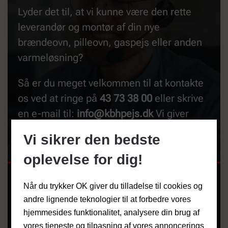
Lyder det til, at vi kunne være den rette
leverandør og montør af din nye
brændeovn, pilleovn, gaspejs eller anden
varmeløsning?
Så er du meget velkommen til at kontakte
os ved at ringe på
43 73 38 00
eller skrive
en e-mail til:
info@kbhpejs.dk
Vi giver
altid gerne et uforpligtende tilbud på din
Vi sikrer den bedste
løsning.
oplevelse for dig!
NAVN
*
Når du trykker OK giver du tilladelse til cookies og
andre lignende teknologier til at forbedre vores
hjemmesides funktionalitet, analysere din brug af
TELEFON
vores tjeneste og tilpasning af vores annoncerings