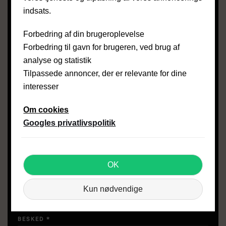
indsats.
EMAIL
*
Forbedring af din brugeroplevelse
Forbedring til gavn for brugeren, ved brug af
analyse og statistik
ADRESSE
*
Tilpassede annoncer, der er relevante for dine
interesser
POSTNUMMER & BY
*
Om cookies
Googles privatlivspolitik
UPLOAD BILLEDE(R)
OK
Den samlede størrelse på billeder må ikke
Kun nødvendige
overstige 5 mb.
BESKED
*