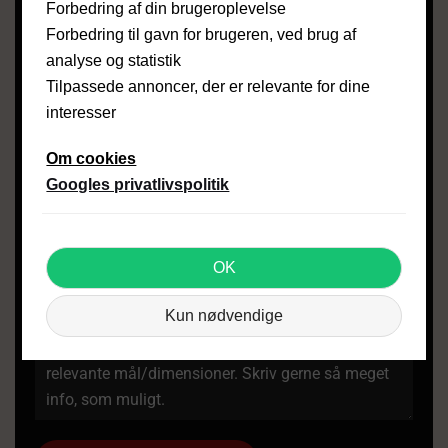
Forbedring af din brugeroplevelse
ADRESSE
*
Forbedring til gavn for brugeren, ved brug af
analyse og statistik
Tilpassede annoncer, der er relevante for dine
POSTNUMMER & BY
*
interesser
Om cookies
UPLOAD BILLEDE(R)
Googles privatlivspolitik
Den samlede størrelse på billeder må ikke
overstige 5 mb.
OK
Kun nødvendige
BESKED
*