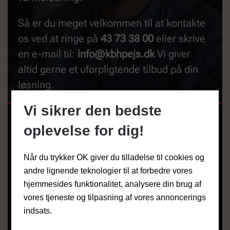
Så er du meget velkommen til at kontakte
os ved at ringe på
43 73 38 00
eller skrive
en e-mail til:
info@kbhpejs.dk
Vi giver
altid gerne et uforpligtende tilbud på din
løsning.
Vi sikrer den bedste
NAVN
*
oplevelse for dig!
Når du trykker OK giver du tilladelse til cookies og
TELEFON
andre lignende teknologier til at forbedre vores
hjemmesides funktionalitet, analysere din brug af
vores tjeneste og tilpasning af vores annoncerings
EMAIL
*
indsats.