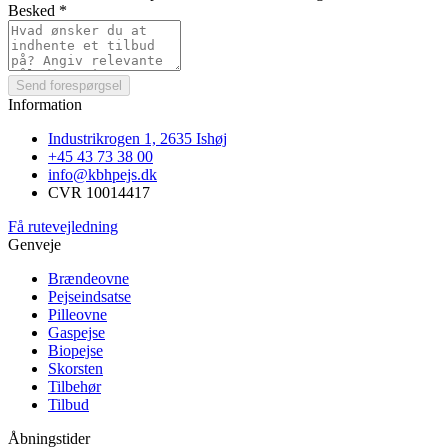
Besked
*
Send forespørgsel
Information
Industrikrogen 1, 2635 Ishøj
+45 43 73 38 00
info@kbhpejs.dk
CVR 10014417
Få rutevejledning
Genveje
Brændeovne
Pejseindsatse
Pilleovne
Gaspejse
Biopejse
Skorsten
Tilbehør
Tilbud
Åbningstider