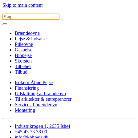
Skip to main content
Brændeovne
Pejse & indsatse
Pilleovne
Gaspejse
Biopejse
Skorsten
Tilbehør
Tilbud
Isokern Åbne Pejse
Finansiering
Udskiftning af brændeovn
Til arkitekter & entreprenører
Service af brændeovn
Montering
Industrikrogen 1, 2635 Ishøj
+45 43 73 38 00
info@kbhpejs.dk