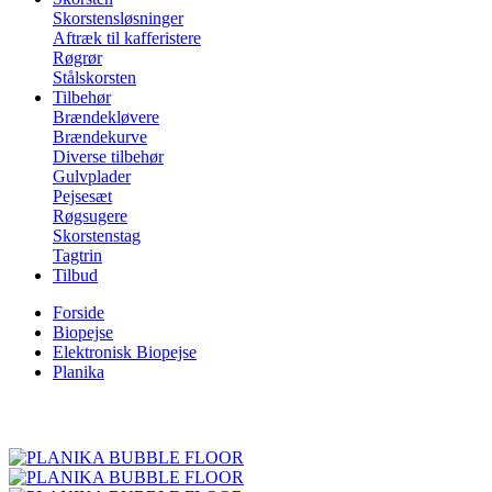
Skorstensløsninger
Aftræk til kafferistere
Røgrør
Stålskorsten
Tilbehør
Brændekløvere
Brændekurve
Diverse tilbehør
Gulvplader
Pejsesæt
Røgsugere
Skorstenstag
Tagtrin
Tilbud
Forside
Biopejse
Elektronisk Biopejse
Planika