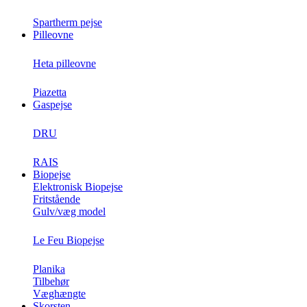
Spartherm pejse
Pilleovne
Heta pilleovne
Piazetta
Gaspejse
DRU
RAIS
Biopejse
Elektronisk Biopejse
Fritstående
Gulv/væg model
Le Feu Biopejse
Planika
Tilbehør
Væghængte
Skorsten