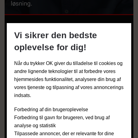
løsning.
NAVN
*
Vi sikrer den bedste
oplevelse for dig!
TELEFON
Når du trykker OK giver du tilladelse til cookies og
andre lignende teknologier til at forbedre vores
EMAIL
*
hjemmesides funktionalitet, analysere din brug af
vores tjeneste og tilpasning af vores annoncerings
indsats.
ADRESSE
*
Forbedring af din brugeroplevelse
Forbedring til gavn for brugeren, ved brug af
POSTNUMMER & BY
*
analyse og statistik
Tilpassede annoncer, der er relevante for dine