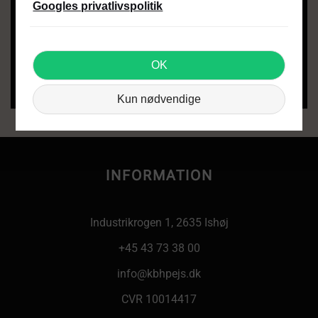
Googles privatlivspolitik
OK
SEND FORESPØRGSEL
Kun nødvendige
INFORMATION
Industrikrogen 1, 2635 Ishøj
+45 43 73 38 00
info@kbhpejs.dk
CVR 10014417