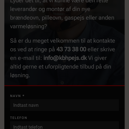
Lyder det til, at vi kunne være den rette
leverandør og montør af din nye
brændeovn, pilleovn, gaspejs eller anden
varmeløsning?
Så er du meget velkommen til at kontakte
os ved at ringe på
43 73 38 00
eller skrive
en e-mail til:
info@kbhpejs.dk
Vi giver
altid gerne et uforpligtende tilbud på din
løsning.
NAVN
*
TELEFON