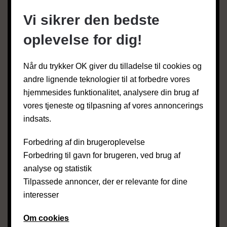
Vi sikrer den bedste
EMAIL
*
oplevelse for dig!
ADRESSE
*
Når du trykker OK giver du tilladelse til cookies og
andre lignende teknologier til at forbedre vores
hjemmesides funktionalitet, analysere din brug af
POSTNUMMER & BY
*
vores tjeneste og tilpasning af vores annoncerings
indsats.
UPLOAD BILLEDE(R)
Forbedring af din brugeroplevelse
Forbedring til gavn for brugeren, ved brug af
analyse og statistik
Den samlede størrelse på billeder må ikke
Tilpassede annoncer, der er relevante for dine
overstige 5 mb.
interesser
BESKED
*
Om cookies