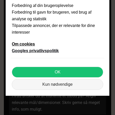
Forbedring af din brugeroplevelse
ADRESSE
*
Forbedring til gavn for brugeren, ved brug af
analyse og statistik
Tilpassede annoncer, der er relevante for dine
POSTNUMMER & BY
*
interesser
Om cookies
Googles privatlivspolitik
UPLOAD BILLEDE(R)
Den samlede størrelse på billeder må ikke
OK
overstige 5 mb.
Kun nødvendige
BESKED
*