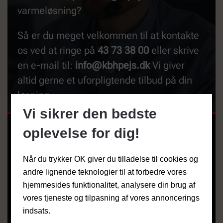
varmeløsning?
Så er du meget velkommen til at kontakte
os ved at ringe på
43 73 38 00
eller skrive
en e-mail til:
info@kbhpejs.dk
Vi giver
altid gerne et uforpligtende tilbud på din
løsning.
Vi sikrer den bedste
oplevelse for dig!
NAVN
*
Når du trykker OK giver du tilladelse til cookies og
TELEFON
andre lignende teknologier til at forbedre vores
hjemmesides funktionalitet, analysere din brug af
vores tjeneste og tilpasning af vores annoncerings
EMAIL
*
indsats.