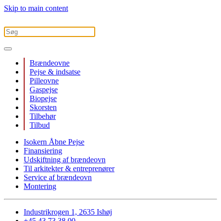
Skip to main content
Brændeovne
Pejse & indsatse
Pilleovne
Gaspejse
Biopejse
Skorsten
Tilbehør
Tilbud
Isokern Åbne Pejse
Finansiering
Udskiftning af brændeovn
Til arkitekter & entreprenører
Service af brændeovn
Montering
Industrikrogen 1, 2635 Ishøj
+45 43 73 38 00