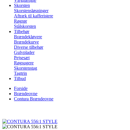
Væghængte
Skorsten
Skorstensløsninger
Aftræk til kafferistere
Røgrør
Stålskorsten
Tilbehør
Brændekløvere
Brændekurve
Diverse tilbehør
Gulvplader
Pejsesæt
Røgsugere
Skorstenstag
Tagtrin
Tilbud
Forside
Brændeovne
Contura Brændeovne