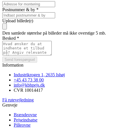
Postnummer & by
*
Upload billede(r)
Den samlede størrelse på billeder må ikke overstige 5 mb.
Besked
*
Send forespørgsel
Information
Industrikrogen 1, 2635 Ishøj
+45 43 73 38 00
info@kbhpejs.dk
CVR 10014417
Få rutevejledning
Genveje
Brændeovne
Pejseindsatse
Pilleovne