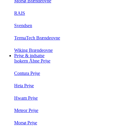
Morsø Brændeovne
RAIS
Svendsen
TermaTech Brændeovne
Wiking Brændeovne
Pejse & indsatse
Isokern Åbne Pejse
Contura Pejse
Heta Pejse
Hwam Pejse
Meteor Pejse
Morsø Pejse