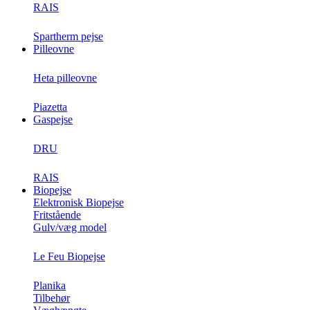
RAIS
Spartherm pejse
Pilleovne
Heta pilleovne
Piazetta
Gaspejse
DRU
RAIS
Biopejse
Elektronisk Biopejse
Fritstående
Gulv/væg model
Le Feu Biopejse
Planika
Tilbehør