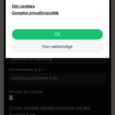
Om cookies
TELEFON
Googles privatlivspolitik
EMAIL
*
OK
Kun nødvendige
ADRESSE
*
POSTNUMMER & BY
*
UPLOAD BILLEDE(R)
Den samlede størrelse på billeder må ikke
overstige 5 mb.