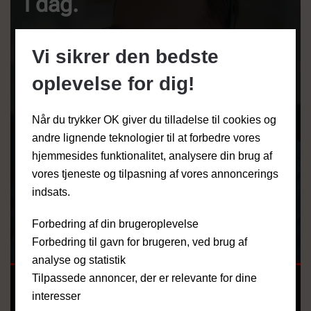
i dag.
Vi sikrer den bedste
Lyder det til, at vi kunne være den rette
leverandør og montør af din nye
oplevelse for dig!
brændeovn, pilleovn, gaspejs eller anden
varmeløsning?
Når du trykker OK giver du tilladelse til cookies og
andre lignende teknologier til at forbedre vores
Så er du meget velkommen til at kontakte
hjemmesides funktionalitet, analysere din brug af
vores tjeneste og tilpasning af vores annoncerings
os ved at ringe på
43 73 38 00
eller skrive
indsats.
en e-mail til:
info@kbhpejs.dk
Vi giver
altid gerne et uforpligtende tilbud på din
Forbedring af din brugeroplevelse
løsning.
Forbedring til gavn for brugeren, ved brug af
analyse og statistik
Tilpassede annoncer, der er relevante for dine
NAVN
*
interesser