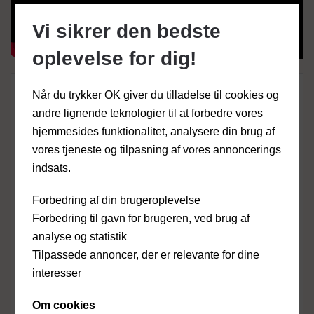
Vi sikrer den bedste
oplevelse for dig!
Hvorfor vælge en gaspejs
Når du trykker OK giver du tilladelse til cookies og
andre lignende teknologier til at forbedre vores
fra Københavns
hjemmesides funktionalitet, analysere din brug af
vores tjeneste og tilpasning af vores annoncerings
Pejsecenter?
indsats.
En gaspejs giver dig den ultimative kombination af
Forbedring af din brugeroplevelse
komfort og atmosfære. Med et enkelt tryk på
Forbedring til gavn for brugeren, ved brug af
fjernbetjeningen får du både flotte naturlige flammer
analyse og statistik
og effektiv varme, uden alt besværet fra en traditionel
Tilpassede annoncer, der er relevante for dine
brændeovn.
interesser
Én knap – og flammerne tændes: Nyd varmen og
Om cookies