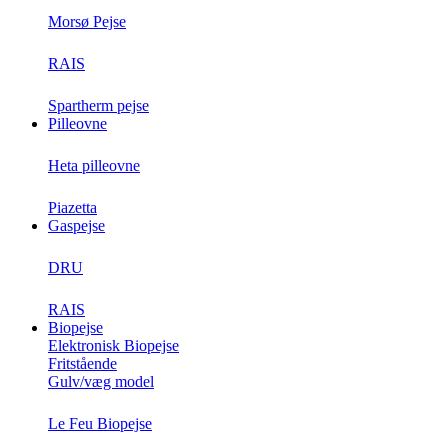
Morsø Pejse
RAIS
Spartherm pejse
Pilleovne
Heta pilleovne
Piazetta
Gaspejse
DRU
RAIS
Biopejse
Elektronisk Biopejse
Fritstående
Gulv/væg model
Le Feu Biopejse