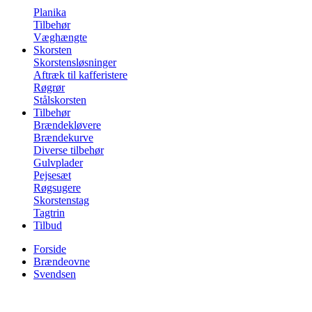
Planika
Tilbehør
Væghængte
Skorsten
Skorstensløsninger
Aftræk til kafferistere
Røgrør
Stålskorsten
Tilbehør
Brændekløvere
Brændekurve
Diverse tilbehør
Gulvplader
Pejsesæt
Røgsugere
Skorstenstag
Tagtrin
Tilbud
Forside
Brændeovne
Svendsen