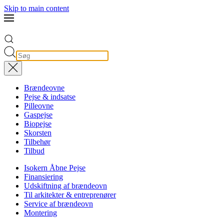
Skip to main content
Brændeovne
Pejse & indsatse
Pilleovne
Gaspejse
Biopejse
Skorsten
Tilbehør
Tilbud
Isokern Åbne Pejse
Finansiering
Udskiftning af brændeovn
Til arkitekter & entreprenører
Service af brændeovn
Montering